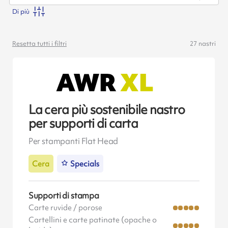
Di più
Resetta tutti i filtri
27
nastri
La cera più sostenibile nastro
per supporti di carta
Per stampanti Flat Head
Cera
Specials
Supporti di stampa
Carte ruvide / porose
Cartellini e carte patinate (opache o