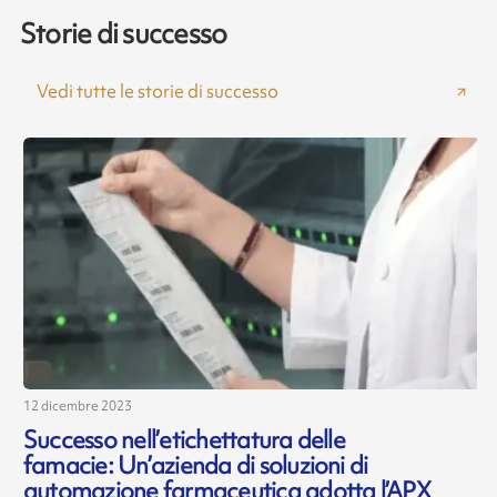
Storie di successo
Vedi tutte le storie di successo
12 dicembre 2023
1
Successo nell’etichettatura delle
famacie: Un’azienda di soluzioni di
automazione farmaceutica adotta l’APX