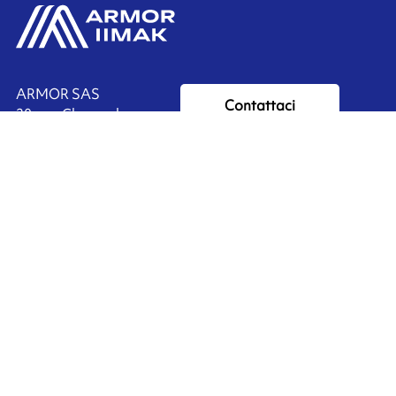
ARMOR SAS
Contattaci
20, rue Chevreul
CS 90508
44105 NANTES CEDEX 4
Ink'side
FRANCE
Il mio account
+33 (0)2 40 38 40 00
IT
Gestisci i cookie