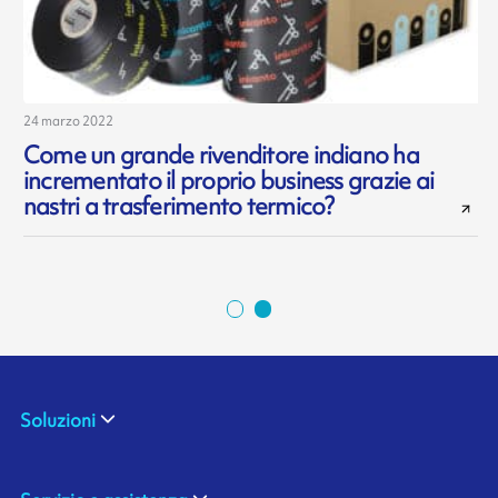
24 marzo 2022
2
Come un grande rivenditore indiano ha
incrementato il proprio business grazie ai
nastri a trasferimento termico?
Soluzioni