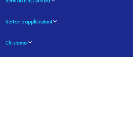
Servizio e assistenza
Settori e applicazioni
Chi siamo
ARMOR SAS
Contattaci
20, rue Chevreul
CS 90508
44105 NANTES CEDEX 4
Ink'side
FRANCE