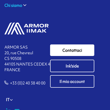
Chi siamo
ARMOR SAS
Contattaci
20, rue Chevreul
CS 90508
44105 NANTES CEDEX 4
Ink'side
FRANCE
Il mio account
+33 (0)2 40 38 40 00
IT