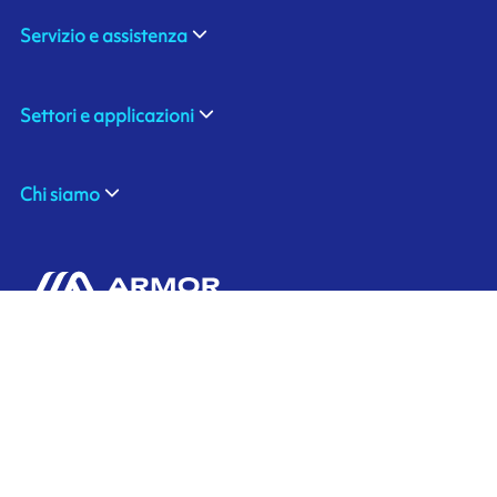
Servizio e assistenza
Settori e applicazioni
Chi siamo
ARMOR SAS
Contattaci
20, rue Chevreul
CS 90508
44105 NANTES CEDEX 4
Ink'side
FRANCE