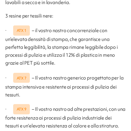
lavabili a secco e in lavanderia.
3 resine per tessili nere:
·
– il vostro nastro concorrenziale con
ATX 1
un’elevata denssità di stampa, che garantisce una
perfetta leggibilità, la stampa rimane leggibile dopo i
processi di pulizia e utilizza il 12% di plastica in meno
grazie al PET più sottile.
·
– Il vostro nastro generico progettato per la
ATX 7
stampa intensiva e resistente ai processi di pulizia dei
tessuti.
·
– Il vostro nastro ad alte prestazioni, con una
ATX 9
forte resistenza ai processi di pulizia industriale dei
tessuti e un’elevata resistenza al calore e alla stiratura.