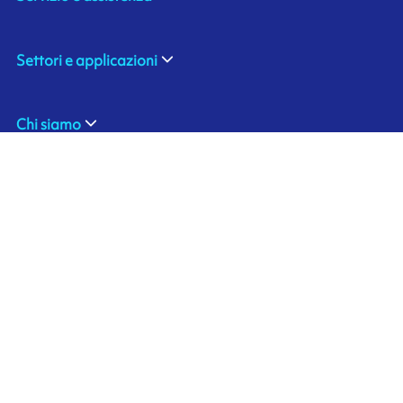
Settori e applicazioni
Chi siamo
ARMOR SAS
Contattaci
20, rue Chevreul
CS 90508
44105 NANTES CEDEX 4
Ink'side
FRANCE
Il mio account