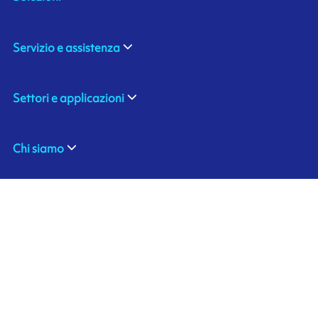
Servizio e assistenza
Settori e applicazioni
Chi siamo
ARMOR SAS
Contattaci
20, rue Chevreul
CS 90508